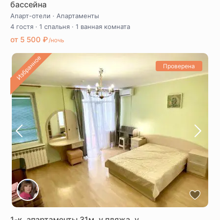
бассейна
Апарт-отели
·
Апартаменты
4 гостя
·
1 спальня
·
1 ванная комната
от 5 500 ₽
/ночь
Избранное
Проверена
1-к. апартаменты 31м, у пляжа, у