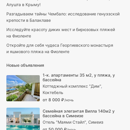
Алушта в Крыму!
Разгадываем тайны Чембало: исследование генуэзской
крепости в Балаклаве
Исследуйте красоту диких мест и бирюзовых пляжей
на Фиоленте
Откройте для себя чудеса Георгиевского монастыря
и яшмового пляжа на Фиоленте
Новые объявления
1-к. апартаменты 35 м2, у пляжа, у
бассейна
Коттеджный комплекс "Дим"
,
Коктебель
от 8 000 ₽
/ночь
Семейная элегантая Вилла 140м2 у
бассейна в Симеизе
Отель "Маями Стайл"
,
Симеиз
от 50 000 ₽
/ночь