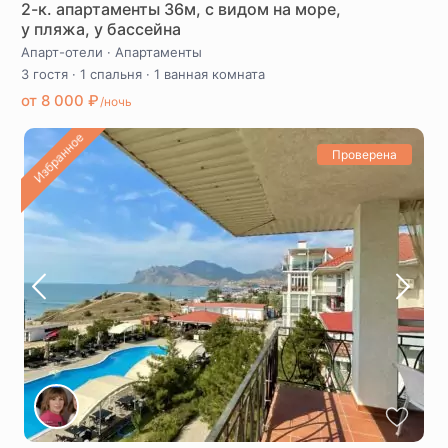
2-к. апартаменты 36м, c видом на море,
у пляжа, у бассейна
Апарт-отели
·
Апартаменты
3 гостя
·
1 спальня
·
1 ванная комната
от 8 000 ₽
/ночь
Избранное
Проверена